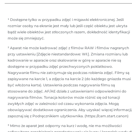
¹ Dostępne tylko w przypadku zdjęć i migawki elektronicznej. Jeśli
rozmiar osoby na ekranie jest mały lub jeśli część obiektu jest ukryta
bądź wiele obiektów jest stłoczonych razem, dokładność identyfikacji
może się zmniejszyć.
² Aparat nie może kadrować zdjęć z filmów RAW i filmów nagranych
przy ustawieniu [Zdjęcie niestandardowe: Wł.]. Zmiana rozmiaru lub
kadrowanie w aparacie oraz skalowanie w górę w aparacie nie są
dostępne w przypadku zdjęć przechwyconych poklatkowo.
Nagrywanie filmu nie zatrzymuje się podczas robienia zdjęć. Filmy są
zapisywane na karcie 1, a zdjęcia na karcie 2 (do każdego gniazda musi
być włożona karta). Ustawienia podczas nagrywania filmu są
stosowane do zdjęć. AF/AE działa z ustawieniami odpowiednimi do
nagrywania filmów. Tonacja kolorów może różnić się od tonacji
zwykłych zdjęć w zależności od czasu wykonania zdjęcia. Mogą
obowiązywać dodatkowe ograniczenia. Aby uzyskać więcej informacji
zapoznaj się z Podręcznikiem użytkownika. (https://cam.start.canon)
³ Mimo że aparat jest odporny na kurz i wodę, nie ma możliwości
całkowitego zapobieżenia przedostawaniu się kurzu i kropelek wody d