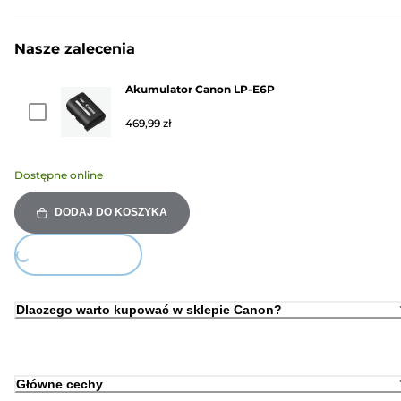
Nasze zalecenia
Akumulator Canon LP-E6P
469,99 zł
Dostępne online
DODAJ DO KOSZYKA
ing...
Dlaczego warto kupować w sklepie Canon?
Główne cechy