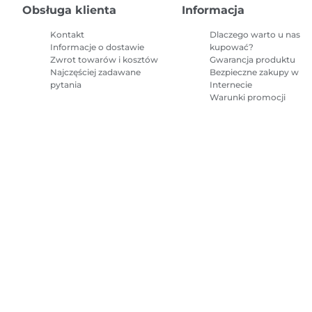
Obsługa klienta
Informacja
Kontakt
Dlaczego warto u nas
Informacje o dostawie
kupować?
Zwrot towarów i kosztów
Gwarancja produktu
Najczęściej zadawane
Bezpieczne zakupy w
pytania
Internecie
Warunki promocji
Mapa witryny
Regulamin sprzedaży
Polityka prywatności
Informacj