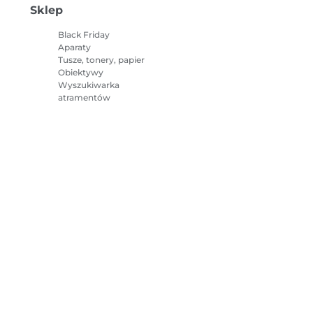
Sklep
Black Friday
Aparaty
Tusze, tonery, papier
Obiektywy
Wyszukiwarka
atramentów
Drukarki
Kamery
Akcesoria i towary
Bestsellery
e o plikach cookie
Ustawienia plików cookie