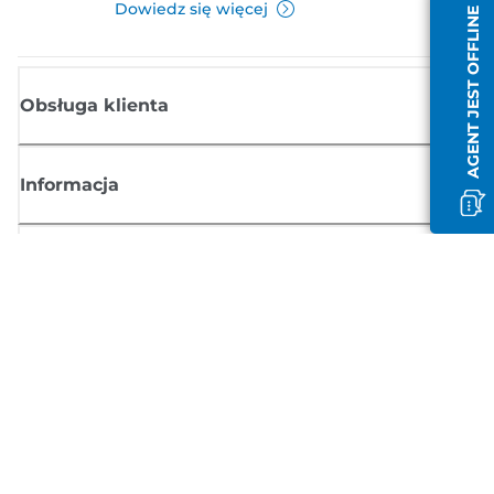
Dowiedz się więcej
AGENT JEST OFFLINE
Obsługa klienta
Informacja
Sklep
Zasubskrybuj aktualności z firmy Canon
Możesz regularnie otrzymywać przez e-mail aktualności dotyczące
produktów oraz oferty i przydatne informacje
ZAREJESTRUJ SIĘ