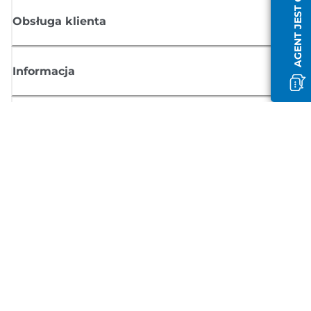
AGENT JEST OFFLINE
Obsługa klienta
Informacja
Sklep
Zasubskrybuj aktualności z firmy Canon
Możesz regularnie otrzymywać przez e-mail aktualności dotyczące
produktów oraz oferty i przydatne informacje
ZAREJESTRUJ SIĘ