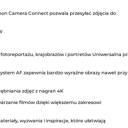
non Camera Connect pozwala przesyłać zdjęcia do
AW
, fotoreportażu, krajobrazów i portretów Uniwersalna p
 system AF zapewnia bardzo wyraźne obrazy nawet przy
rębniania zdjęć z nagrań 4K
warzanie filmów dzięki większemu zakresowi
riały, wyzwania i inspiracje, które ułatwiają