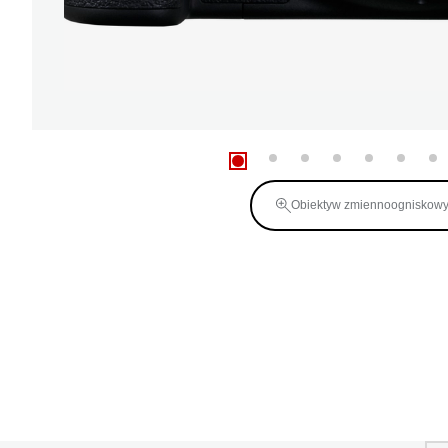
Obiektyw zmiennoogniskow