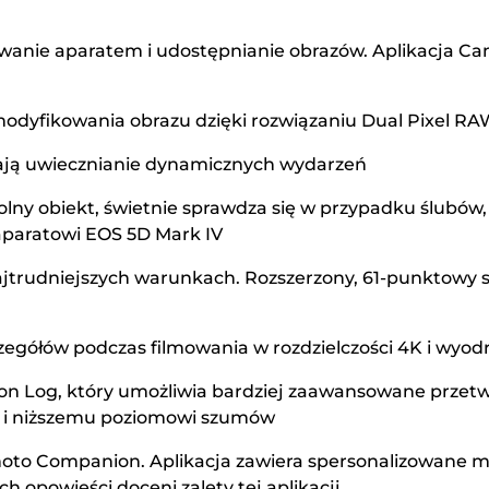
anie aparatem i udostępnianie obrazów. Aplikacja Ca
modyfikowania obrazu dzięki rozwiązaniu Dual Pixel R
iwiają uwiecznianie dynamicznych wydarzeń
olny obiekt, świetnie sprawdza się w przypadku ślubów
aparatowi EOS 5D Mark IV
ajtrudniejszych warunkach. Rozszerzony, 61-punktowy
egółów podczas filmowania w rozdzielczości 4K i wyod
non Log, który umożliwia bardziej zaawansowane przet
w i niższemu poziomowi szumów
to Companion. Aplikacja zawiera spersonalizowane mate
h opowieści doceni zalety tej aplikacji.