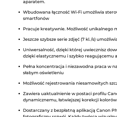
aparatem.
Wbudowana łączność Wi-Fi umożliwia sterow
smartfonów
Pracuje kreatywnie. Możliwość unikalnego 
Jeszcze szybsze serie zdjęć (7 kl./s) umożl
Uniwersalność, dzięki której uwiecznisz dow
dzięki elastycznemu i szybko reagującemu 
Pełna koncentracja i niezawodna praca w n
słabym oświetleniu
Możliwość rejestrowania niesamowitych szcz
Zawiera uaktualnienie w postaci profilu Ca
dynamicznemu, łatwiejszej korekcji koloró
Dostarczany z bezpłatną aplikacją Canon Pho
fotograficzny rozwój. Każdy twórca wizualnyc