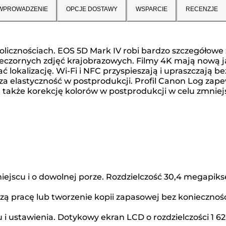
WPROWADZENIE
OPCJE DOSTAWY
WSPARCIE
RECENZJE
kolicznościach. EOS 5D Mark IV robi bardzo szczegółow
eczornych zdjęć krajobrazowych. Filmy 4K mają nową jako
 lokalizację. Wi-Fi i NFC przyspieszają i upraszczają
a elastyczność w postprodukcji. Profil Canon Log zape
 także korekcję kolorów w postprodukcji w celu zmnie
iejscu i o dowolnej porze. Rozdzielczość 30,4 megapik
zą pracę lub tworzenie kopii zapasowej bez koniecznoś
i ustawienia. Dotykowy ekran LCD o rozdzielczości 1 6