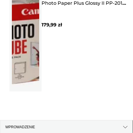
Photo Paper Plus Glossy II PP-201
13 × 13 cm (40 arkuszy) – zestaw do
twórczej pracy, kolor różowy
179,99 zł
WPROWADZENIE