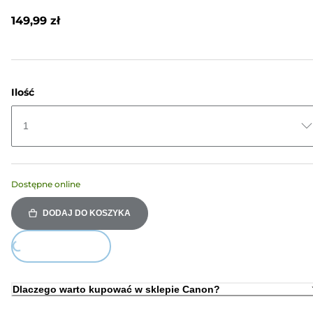
Recenzji.
Łącze
149,99 zł
do
tej
samej
strony.
Ilość
1
Dostępne online
DODAJ DO KOSZYKA
Loading...
Dlaczego warto kupować w sklepie Canon?