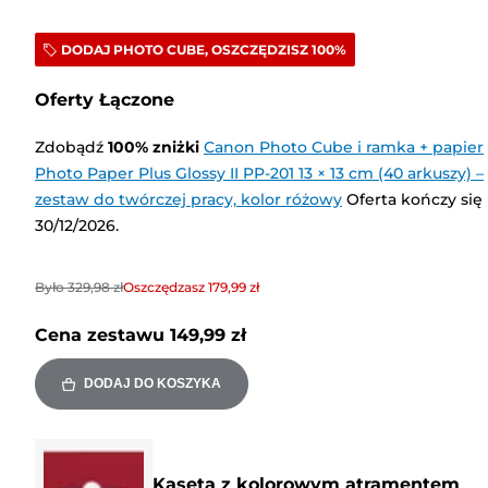
DODAJ PHOTO CUBE, OSZCZĘDZISZ 100%
Oferty Łączone
Zdobądź
100
%
zniżki
Canon Photo Cube i ramka + papier
Photo Paper Plus Glossy II PP-201 13 × 13 cm (40 arkuszy) –
zestaw do twórczej pracy, kolor różowy
Oferta kończy się
30/12/2026.
Było
329,98 zł
Oszczędzasz
179,99 zł
Cena zestawu
149,99 zł
DODAJ DO KOSZYKA
Kaseta z kolorowym atramentem