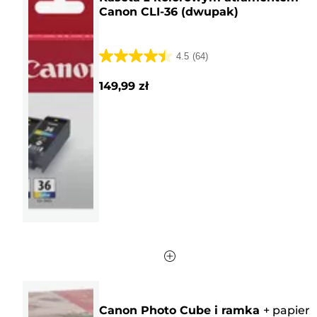
Canon CLI-36 (dwupak)
4.5
(64)
4.5
na
149,99 zł
5
gwiazdek.
64
Recenzji
Canon Photo Cube i ramka
+
papier