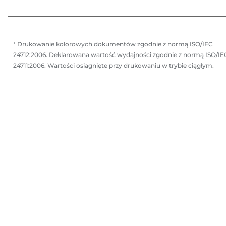
k
k
a
a
¹ Drukowanie kolorowych dokumentów zgodnie z normą ISO/IEC
24712:2006. Deklarowana wartość wydajności zgodnie z normą ISO/IE
24711:2006. Wartości osiągnięte przy drukowaniu w trybie ciągłym.