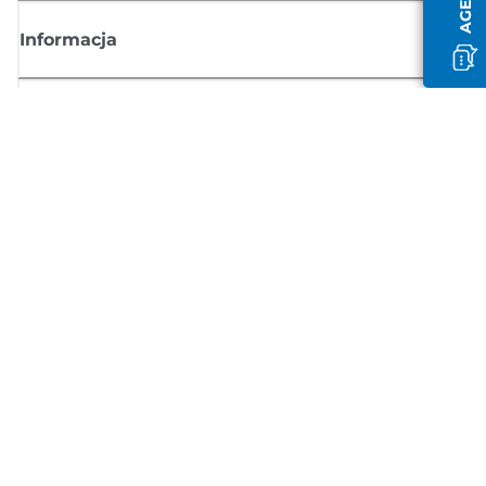
Informacja
Sklep
Zasubskrybuj aktualności z firmy Canon
Możesz regularnie otrzymywać przez e-mail aktualności dotyczące
produktów oraz oferty i przydatne informacje
ZAREJESTRUJ SIĘ
Regulamin sprzedaży
Polityka prywatności
Informacje o plikach cookie
Ustawienia plików cookie