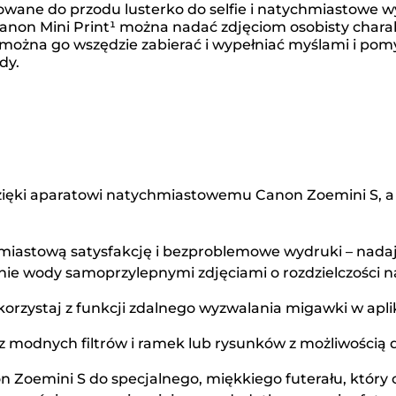
erowane do przodu lusterko do selfie i natychmiastowe 
 Canon Mini Print¹ można nadać zdjęciom osobisty cha
że można go wszędzie zabierać i wypełniać myślami i po
dy.
zięki aparatowi natychmiastowemu Canon Zoemini S, a na
astową satysfakcję i bezproblemowe wydruki – nadaj 
anie wody samoprzylepnymi zdjęciami o rozdzielczości n
skorzystaj z funkcji zdalnego wyzwalania migawki w apli
c z modnych filtrów i ramek lub rysunków z możliwością
Zoemini S do specjalnego, miękkiego futerału, który 