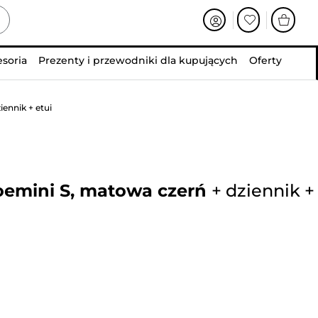
esoria
Prezenty i przewodniki dla kupujących
Oferty
ennik + etui
oemini S, matowa czerń
+
dziennik
+