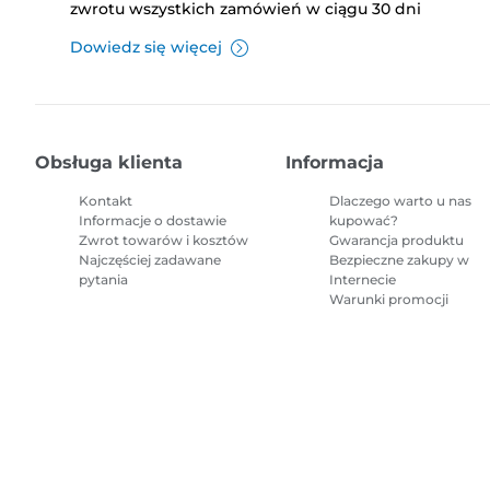
zwrotu wszystkich zamówień w ciągu 30 dni
Dowiedz się więcej
Obsługa klienta
Informacja
Kontakt
Dlaczego warto u nas
Informacje o dostawie
kupować?
Zwrot towarów i kosztów
Gwarancja produktu
Najczęściej zadawane
Bezpieczne zakupy w
pytania
Internecie
Warunki promocji
Mapa witryny
Regulamin sprzedaży
Polityka prywatności
Informacj