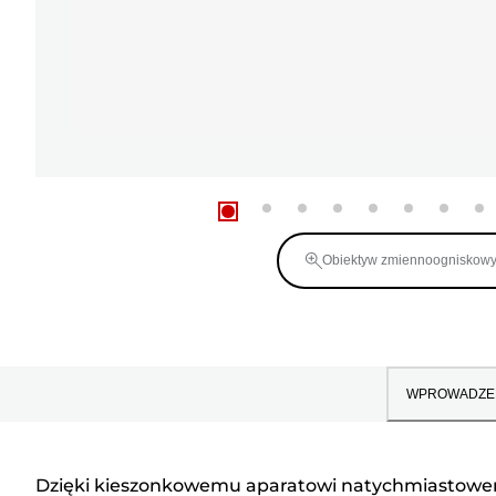
Obiektyw zmiennoogniskow
WPROWADZE
Dzięki kieszonkowemu aparatowi natychmiastowemu