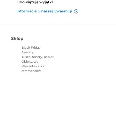
Obowiązują wyjątki
Informacje o naszej gwarancji
Sklep
Black Friday
Aparaty
Tusze, tonery, papier
Obiektywy
Wyszukiwarka
atramentów
Drukarki
Kamery
Akcesoria i towary
Bestsellery
e o plikach cookie
Ustawienia plików cookie