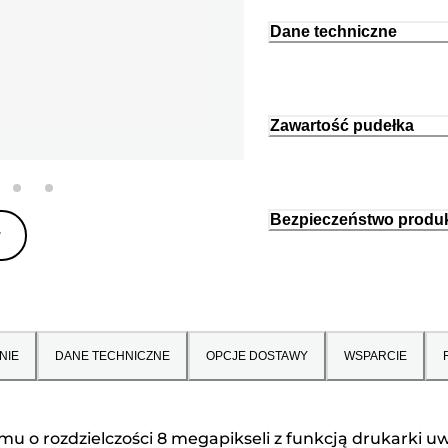
Dane techniczne
Zawartość pudełka
Bezpieczeństwo produ
y
NIE
DANE TECHNICZNE
OPCJE DOSTAWY
WSPARCIE
 o rozdzielczości 8 megapikseli z funkcją drukarki u