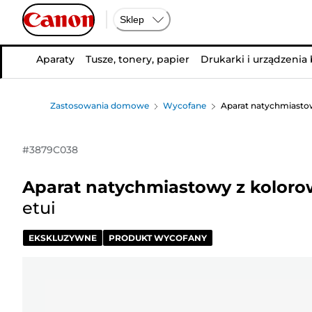
Sklep
Aparaty
Tusze, tonery, papier
Drukarki i urządzenia
Zastosowania domowe
Wycofane
Aparat natychmiastow
#
3879C038
Aparat natychmiastowy z koloro
etui
EKSKLUZYWNE
PRODUKT WYCOFANY