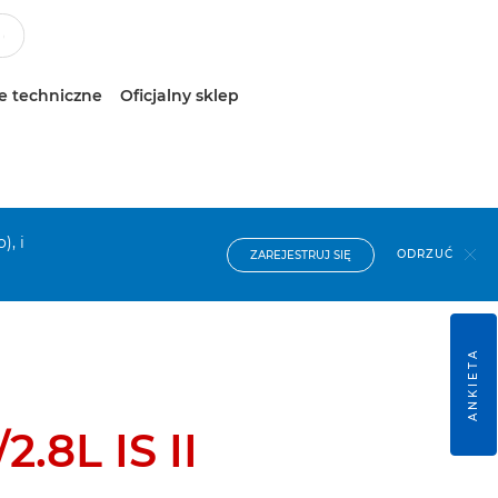
e techniczne
Oficjalny sklep
), i
ODRZUĆ
ZAREJESTRUJ SIĘ
ANKIETA
.8L IS II