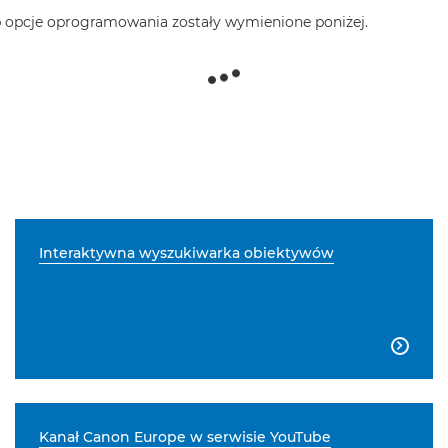
ub opcje oprogramowania zostały wymienione poniżej.
Interaktywna wyszukiwarka obiektywów

Kanał Canon Europe w serwisie YouTube