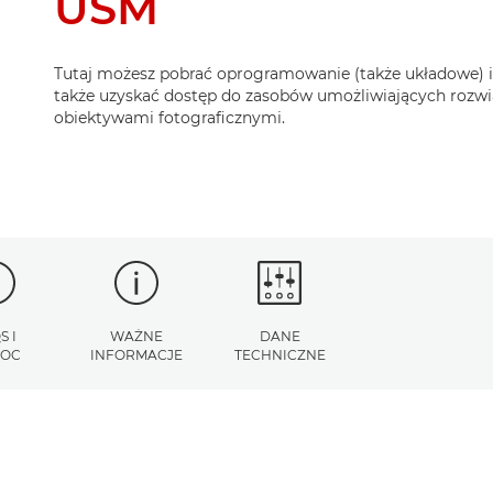
USM
Tutaj możesz pobrać oprogramowanie (także układowe) i i
także uzyskać dostęp do zasobów umożliwiających rozw
obiektywami fotograficznymi.
S I
WAŻNE
DANE
OC
INFORMACJE
TECHNICZNE