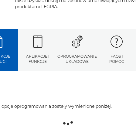
także uzyskać dostęp do zasobów umożliwiających rozw
produktami LEGRIA.
UKCJE
APLIKACJE I
OPROGRAMOWANIE
FAQS I
UGI
FUNKCJE
UKŁADOWE
POMOC
ub opcje oprogramowania zostały wymienione poniżej.