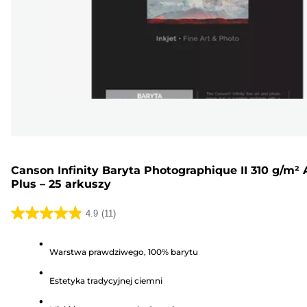
Canson Infinity Baryta Photographique II 310 g/m² 
Plus – 25 arkuszy
4.9
(11)
4.9
na
Warstwa prawdziwego, 100% barytu
5
gwiazdek.
Estetyka tradycyjnej ciemni
11
Recenzji