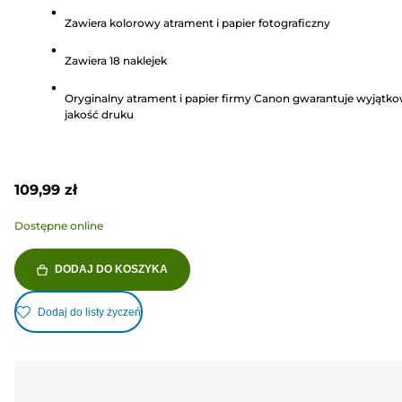
na
Zawiera kolorowy atrament i papier fotograficzny
5
gwiazdek.
Zawiera 18 naklejek
5
Recenzji
Oryginalny atrament i papier firmy Canon gwarantuje wyjątk
jakość druku
109,99 zł
Dostępne online
DODAJ DO KOSZYKA
Dodaj do listy życzeń