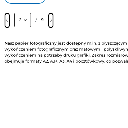
/
9
Nasz papier fotograficzny jest dostępny m.in. z błyszczącym
wykończeniem fotograficznym oraz matowym i połyskliwy
wykończeniem na potrzeby druku grafiki. Zakres rozmiaró
obejmuje formaty A2, A3+, A3, A4 i pocztówkowy, co pozwal
nam spełnić wszystkie potrzeby związane z drukowaniem.
Nasz matowy papier fotograficzny umożliwia kreatywną
pracę. Możesz tworzyć modele 3D z dziećmi, korzystając z
serwisu Creative Park, lub
drukować rodzinne zdjęcia
we
własnym domu. Drukarki PIXMA i MAXIFY są zgodne z
wybranym papier fotograficznym. Są wśród nich modele
wielofunkcyjne
i obsługujące łączność bezprzewodową.
Umożliwiają one bezproblemowe drukowanie w domu lub
biurze.