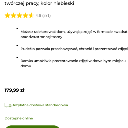
twórczej pracy, kolor niebieski
4.6
(371)
4.6
na
Możesz udekorować dom, używając zdjęć w formacie kwadrat
5
oraz dwustronnej taśmy
gwiazdek.
371
Pudełko pozwala przechowywać, chronić i prezentować zdjęci
Recenzji
Ramka umożliwia prezentowanie zdjęć w dowolnym miejscu
domu
179,99 zł
Bezpłatna dostawa standardowa
Dostępne online