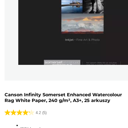
Canson Infinity Somerset Enhanced Watercolour
Rag White Paper, 240 g/m², A3+, 25 arkuszy
4.2
(5)
4.2
na