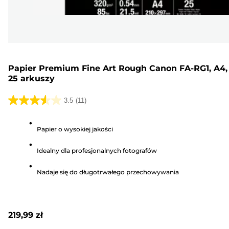
Papier Premium Fine Art Rough Canon FA-RG1, A4,
25 arkuszy
3.5
(11)
3.5
na
Papier o wysokiej jakości
5
gwiazdek.
Idealny dla profesjonalnych fotografów
11
Recenzji
Nadaje się do długotrwałego przechowywania
219,99 zł