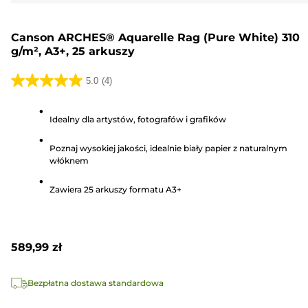
Canson ARCHES® Aquarelle Rag (Pure White) 310
g/m², A3+, 25 arkuszy
5.0
(4)
5.0
na
Idealny dla artystów, fotografów i grafików
5
gwiazdek.
Poznaj wysokiej jakości, idealnie biały papier z naturalnym
4
włóknem
Recenzji
Zawiera 25 arkuszy formatu A3+
589,99 zł
Bezpłatna dostawa standardowa