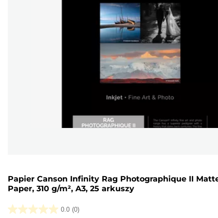
Papier Canson Infinity Rag Photographique II Matt
Paper, 310 g/m², A3, 25 arkuszy
0.0
(0)
0.0