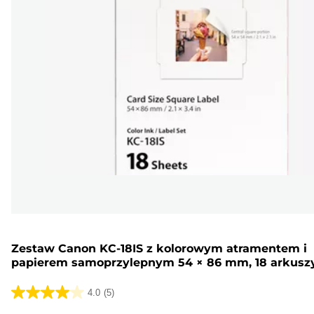
Zestaw Canon KC-18IS z kolorowym atramentem i
papierem samoprzylepnym 54 × 86 mm, 18 arkusz
4.0
(5)
4.0