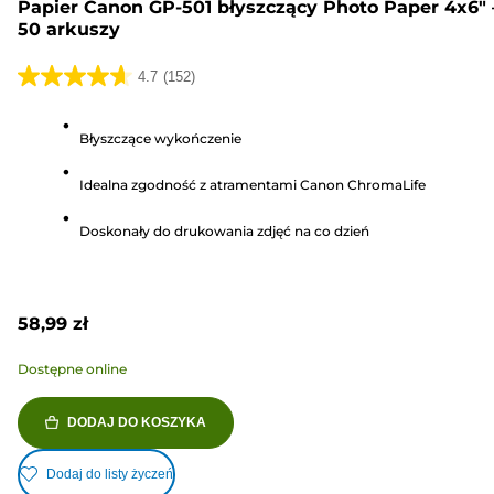
Papier Canon GP-501 błyszczący Photo Paper 4x6" 
50 arkuszy
4.7
(152)
4.7
na
Błyszczące wykończenie
5
gwiazdek.
Idealna zgodność z atramentami Canon ChromaLife
152
Recenzji
Doskonały do drukowania zdjęć na co dzień
58,99 zł
Dostępne online
DODAJ DO KOSZYKA
Dodaj do listy życzeń