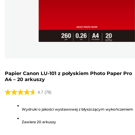
Papier Canon LU-101 z połyskiem Photo Paper Pro
A4 – 20 arkuszy
4.7
(79)
4.7
na
Wydruki o jakości wystawowej z błyszczącym wykończeniem
5
gwiazdek.
Zawiera 20 arkuszy
79
Recenzji