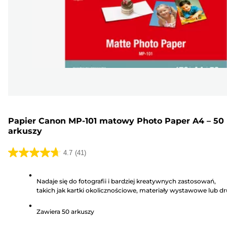
Papier Canon MP-101 matowy Photo Paper A4 – 50
arkuszy
4.7
(41)
4.7
na
Nadaje się do fotografii i bardziej kreatywnych zastosowań,
5
takich jak kartki okolicznościowe, materiały wystawowe lub dr
gwiazdek.
akcydensowe.
41
Zawiera 50 arkuszy
Recenzji