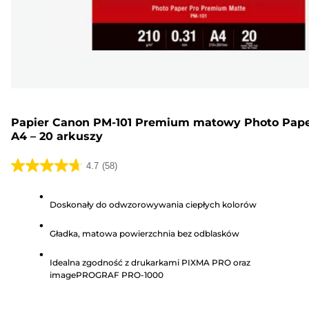
Papier Canon PM-101 Premium matowy Photo Pap
A4 – 20 arkuszy
4.7
(58)
4.7
na
Doskonały do odwzorowywania ciepłych kolorów
5
gwiazdek.
Gładka, matowa powierzchnia bez odblasków
58
Recenzji
Idealna zgodność z drukarkami PIXMA PRO oraz
imagePROGRAF PRO-1000