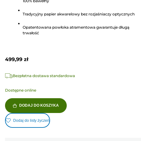
100% bawełny
5
gwiazdek.
Tradycyjny papier akwarelowy bez rozjaśniaczy optycznych
5
Recenzji
Opatentowana powłoka atramentowa gwarantuje długą
trwałość
499,99 zł
Bezpłatna dostawa standardowa
Dostępne online
DODAJ DO KOSZYKA
Dodaj do listy życzeń