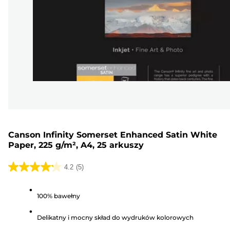
Canson Infinity Somerset Enhanced Satin White
Paper, 225 g/m², A4, 25 arkuszy
4.2
(5)
4.2
na
100% bawełny
5
gwiazdek.
Delikatny i mocny skład do wydruków kolorowych
5