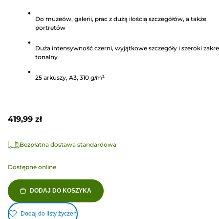
na
Do muzeów, galerii, prac z dużą ilością szczegółów, a także
5
portretów
gwiazdek.
Duża intensywność czerni, wyjątkowe szczegóły i szeroki zakre
tonalny
25 arkuszy, A3, 310 g/m²
419,99 zł
Bezpłatna dostawa standardowa
Dostępne online
DODAJ DO KOSZYKA
Dodaj do listy życzeń