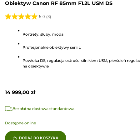
Obiektyw Canon RF 85mm F1.2L USM DS
5.0
(3)
5.0
na
Portrety, śluby, moda
5
gwiazdek.
Profesjonalne obiektywy serii L
3
Recenzji
Powłoka DS, regulacja ostrości silnikiem USM, pierścień regulac
na obiektywie
14 999,00 zł
Bezpłatna dostawa standardowa
Dostępne online
DODAJ DO KOSZYKA