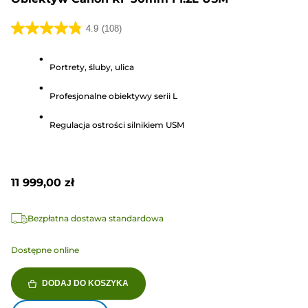
4.9
(108)
4.9
na
Portrety, śluby, ulica
5
gwiazdek.
Profesjonalne obiektywy serii L
108
Recenzji
Regulacja ostrości silnikiem USM
11 999,00 zł
Bezpłatna dostawa standardowa
Dostępne online
DODAJ DO KOSZYKA