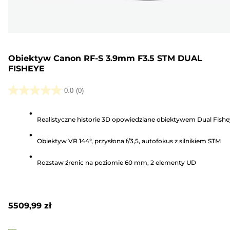
Obiektyw Canon RF-S 3.9mm F3.5 STM DUAL
FISHEYE
0.0
(0)
0.0
na
Realistyczne historie 3D opowiedziane obiektywem Dual Fish
5
gwiazdek.
Obiektyw VR 144°, przysłona f/3,5, autofokus z silnikiem STM
Rozstaw źrenic na poziomie 60 mm, 2 elementy UD
5509,99 zł