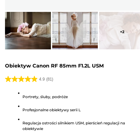
+
2
Obiektyw Canon RF 85mm F1.2L USM
4.9
(81)
4.9
na
Portrety, śluby, podróże
5
gwiazdek.
Profesjonalne obiektywy serii L
81
Recenzji
Regulacja ostrości silnikiem USM, pierścień regulacji na
obiektywie