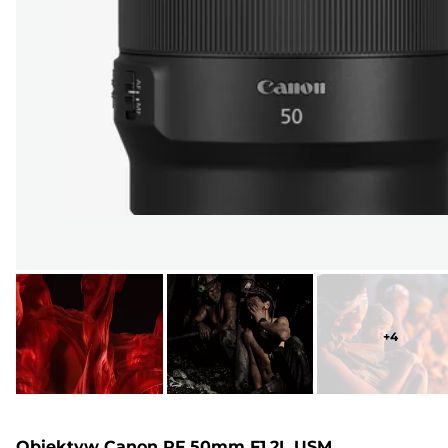
+
4
Obiektyw Canon RF 50mm F1.2L USM