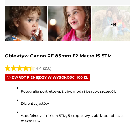
+
16
Obiektyw Canon RF 85mm F2 Macro IS STM
4.4
(150)
4.4
ZWROT PIENIĘDZY W WYSOKOŚCI 100 ZŁ
na
5
Fotografia portretowa, śluby, moda i beauty, szczegóły
gwiazdek.
150
Dla entuzjastów
Recenzji
Autofokus z silnikiem STM, 5-stopniowy stabilizator obrazu,
makro 0,5x