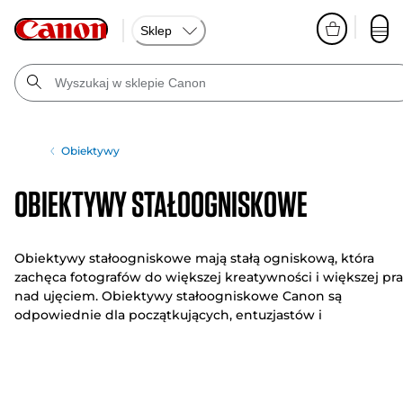
Sklep
Obiektywy
Obiektywy stałoogniskowe
Obiektywy stałoogniskowe mają stałą ogniskową, która
zachęca fotografów do większej kreatywności i większej pr
nad ujęciem. Obiektywy stałoogniskowe Canon są
odpowiednie dla początkujących, entuzjastów i
profesjonalistów. Mają bardziej zaawansowane konstrukcje 
umożliwiają robienie wyraźniejszych zdjęć o bardziej
kreatywnym charakterze.