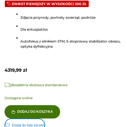
ZWROT PIENIĘDZY W WYSOKOŚCI 200 ZŁ
na
5
Zdjęcia przyrody, portrety zwierząt, podróże
gwiazdek.
80
Dla entuzjastów
Recenzji
Autofokus z silnikiem STM, 5-stopniowy stabilizator obrazu,
optyka dyfrakcyjna
4319,99 zł
Bezpłatna dostawa standardowa
Dostępne online
DODAJ DO KOSZYKA
Dodaj do listy życzeń