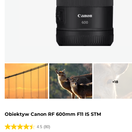
+
18
Obiektyw Canon RF 600mm F11 IS STM
4.5
(80)
4.5