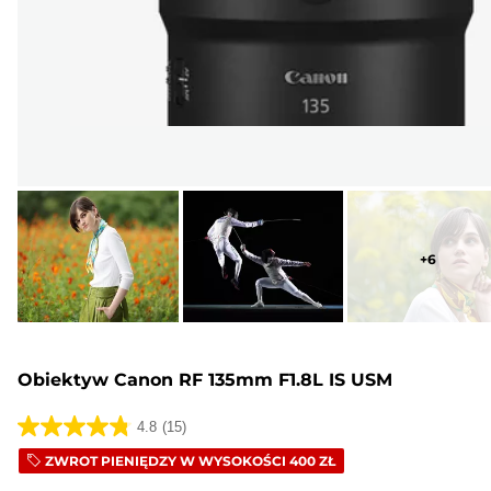
+
6
Obiektyw Canon RF 135mm F1.8L IS USM
4.8
(15)
4.8
ZWROT PIENIĘDZY W WYSOKOŚCI 400 ZŁ
na
5