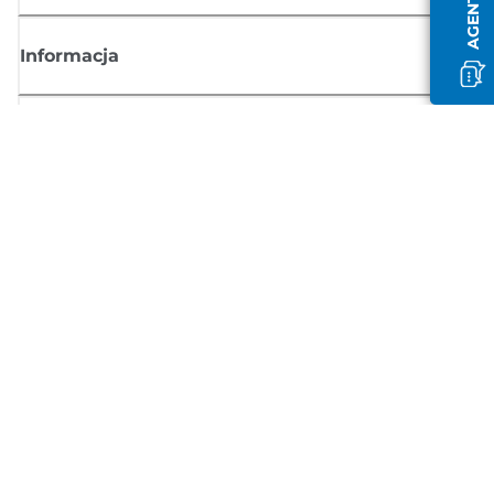
Informacja
Sklep
Zasubskrybuj aktualności z firmy Canon
Możesz regularnie otrzymywać przez e-mail aktualności dotyczące
produktów oraz oferty i przydatne informacje
ZAREJESTRUJ SIĘ
Regulamin sprzedaży
Polityka prywatności
Informacje o plikach cookie
Ustawienia plików cookie