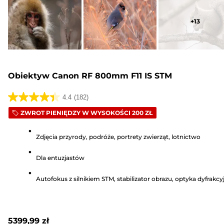
+
13
Obiektyw Canon RF 800mm F11 IS STM
4.4
(182)
4.4
ZWROT PIENIĘDZY W WYSOKOŚCI 200 ZŁ
na
5
Zdjęcia przyrody, podróże, portrety zwierząt, lotnictwo
gwiazdek.
182
Dla entuzjastów
Recenzji
Autofokus z silnikiem STM, stabilizator obrazu, optyka dyfrakcy
5399,99 zł