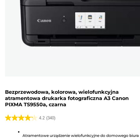
Bezprzewodowa, kolorowa, wielofunkcyjna
atramentowa drukarka fotograficzna A3 Canon
PIXMA TS9550a, czarna
4.2
(340)
4.2
na
Atramentowe urządzenie wielofunkcyjne do domowego biura
5