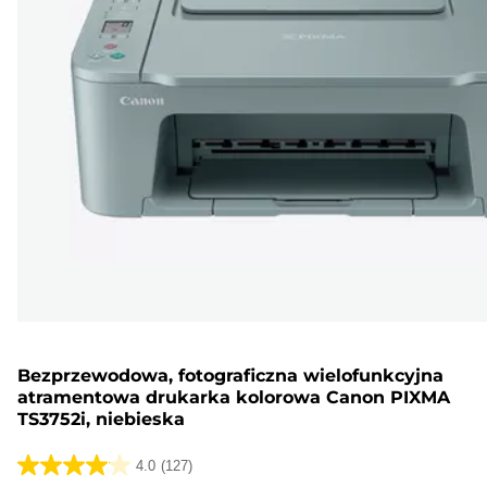
Bezprzewodowa, fotograficzna wielofunkcyjna
atramentowa drukarka kolorowa Canon PIXMA
TS3752i, niebieska
4.0
(127)
4.0