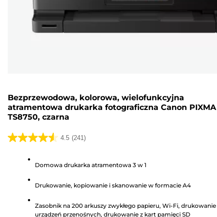
Bezprzewodowa, kolorowa, wielofunkcyjna
atramentowa drukarka fotograficzna Canon PIXMA
TS8750, czarna
4.5
(241)
4.5
na
Domowa drukarka atramentowa 3 w 1
5
gwiazdek.
Drukowanie, kopiowanie i skanowanie w formacie A4
241
Recenzji
Zasobnik na 200 arkuszy zwykłego papieru, Wi-Fi, drukowanie
urządzeń przenośnych, drukowanie z kart pamięci SD