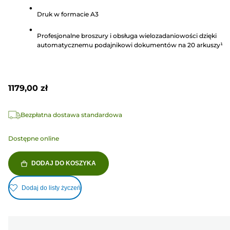
gwiazdek.
Druk w formacie A3
340
Recenzji
Profesjonalne broszury i obsługa wielozadaniowości dzięki
automatycznemu podajnikowi dokumentów na 20 arkuszy¹
1179,00 zł
Bezpłatna dostawa standardowa
Dostępne online
DODAJ DO KOSZYKA
Dodaj do listy życzeń