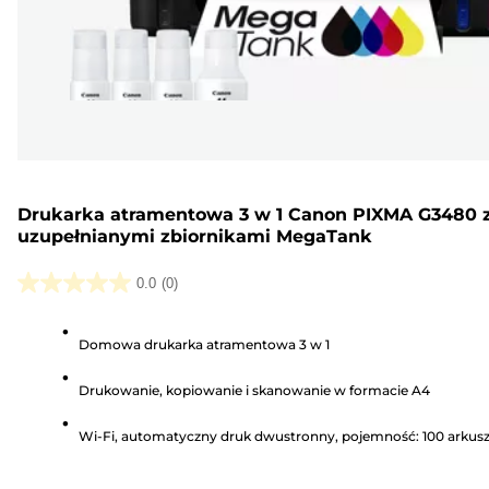
Drukarka atramentowa 3 w 1 Canon PIXMA G3480 
uzupełnianymi zbiornikami MegaTank
0.0
(0)
0.0
na
Domowa drukarka atramentowa 3 w 1
5
gwiazdek.
Drukowanie, kopiowanie i skanowanie w formacie A4
Wi-Fi, automatyczny druk dwustronny, pojemność: 100 arkus