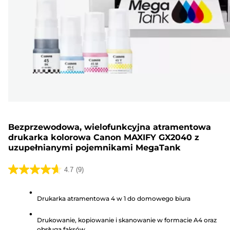
Bezprzewodowa, wielofunkcyjna atramentowa
drukarka kolorowa Canon MAXIFY GX2040 z
uzupełnianymi pojemnikami MegaTank
4.7
(9)
4.7
na
Drukarka atramentowa 4 w 1 do domowego biura
5
gwiazdek.
Drukowanie, kopiowanie i skanowanie w formacie A4 oraz
9
obsługa faksów