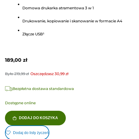
5
Domowa drukarka atramentowa 3 w 1
gwiazdek.
760
Drukowanie, kopiowanie i skanowanie w formacie A4
Recenzji
Złącze USB¹
189,00 zł
Było
219,99 zł
Oszczędzasz
30,99 zł
Bezpłatna dostawa standardowa
Dostępne online
DODAJ DO KOSZYKA
Dodaj do listy życzeń