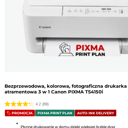
Bezprzewodowa, kolorowa, fotograficzna drukarka
atramentowa 3 w 1 Canon PIXMA TS4150i
4.2
(89)
4.2
PROMOCJA
PIXMA PRINT PLAN
AUTO-INK DELIVERY
na
5
Płynne drukowanie w domu dzięki większej liczbie dysz
gwiazdek.