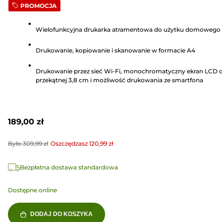
PROMOCJA
na
5
Wielofunkcyjna drukarka atramentowa do użytku domowego
gwiazdek.
127
Drukowanie, kopiowanie i skanowanie w formacie A4
Recenzji
Drukowanie przez sieć Wi-Fi, monochromatyczny ekran LCD 
przekątnej 3,8 cm i możliwość drukowania ze smartfona
189,00 zł
Było
309,99 zł
Oszczędzasz
120,99 zł
Bezpłatna dostawa standardowa
Dostępne online
DODAJ DO KOSZYKA