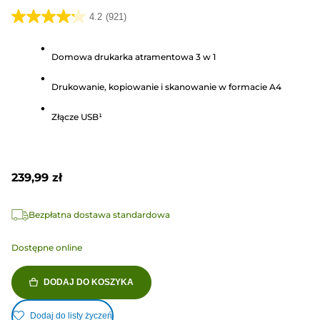
4.2
(921)
4.2
na
Domowa drukarka atramentowa 3 w 1
5
gwiazdek.
Drukowanie, kopiowanie i skanowanie w formacie A4
921
Recenzji
Złącze USB¹
239,99 zł
Bezpłatna dostawa standardowa
Dostępne online
DODAJ DO KOSZYKA
Dodaj do listy życzeń