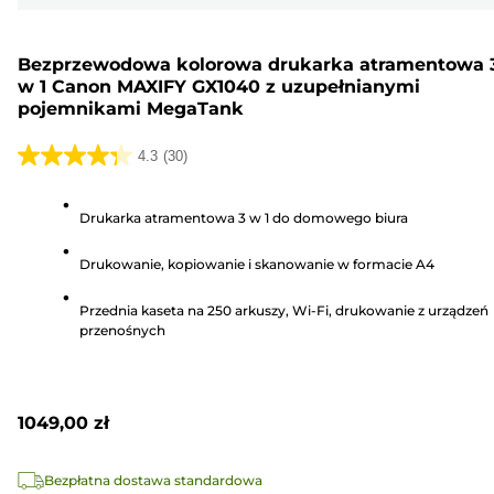
Bezprzewodowa kolorowa drukarka atramentowa 
w 1 Canon MAXIFY GX1040 z uzupełnianymi
pojemnikami MegaTank
4.3
(30)
4.3
na
Drukarka atramentowa 3 w 1 do domowego biura
5
gwiazdek.
Drukowanie, kopiowanie i skanowanie w formacie A4
30
Recenzji
Przednia kaseta na 250 arkuszy, Wi-Fi, drukowanie z urządzeń
przenośnych
1049,00 zł
Bezpłatna dostawa standardowa