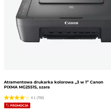
Atramentowa drukarka kolorowa „3 w 1” Canon
PIXMA MG2551S, szara
4.1
(760)
4.1
PROMOCJA
na