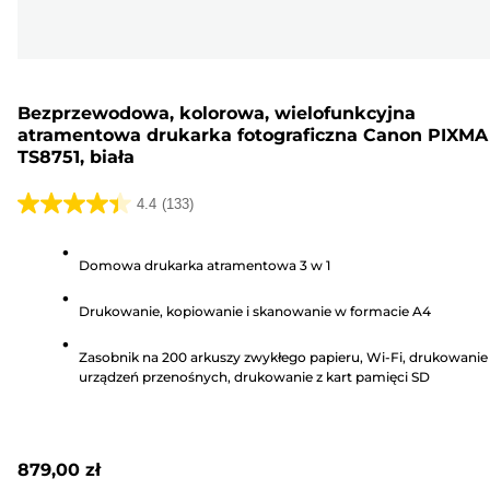
Bezprzewodowa, kolorowa, wielofunkcyjna
atramentowa drukarka fotograficzna Canon PIXMA
TS8751, biała
4.4
(133)
4.4
na
Domowa drukarka atramentowa 3 w 1
5
gwiazdek.
Drukowanie, kopiowanie i skanowanie w formacie A4
133
Recenzji
Zasobnik na 200 arkuszy zwykłego papieru, Wi-Fi, drukowanie
urządzeń przenośnych, drukowanie z kart pamięci SD
879,00 zł