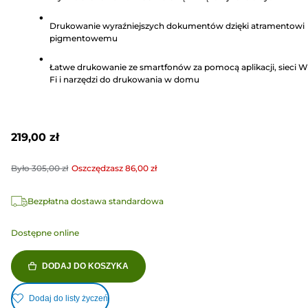
89
Drukowanie wyraźniejszych dokumentów dzięki atramentowi
Recenzji
pigmentowemu
Łatwe drukowanie ze smartfonów za pomocą aplikacji, sieci W
Fi i narzędzi do drukowania w domu
219,00 zł
Było
305,00 zł
Oszczędzasz
86,00 zł
Bezpłatna dostawa standardowa
Dostępne online
DODAJ DO KOSZYKA
Dodaj do listy życzeń