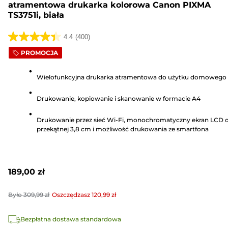
atramentowa drukarka kolorowa Canon PIXMA
TS3751i, biała
4.4
(400)
4.4
PROMOCJA
na
5
Wielofunkcyjna drukarka atramentowa do użytku domowego
gwiazdek.
400
Drukowanie, kopiowanie i skanowanie w formacie A4
Recenzji
Drukowanie przez sieć Wi-Fi, monochromatyczny ekran LCD 
przekątnej 3,8 cm i możliwość drukowania ze smartfona
189,00 zł
Było
309,99 zł
Oszczędzasz
120,99 zł
Bezpłatna dostawa standardowa