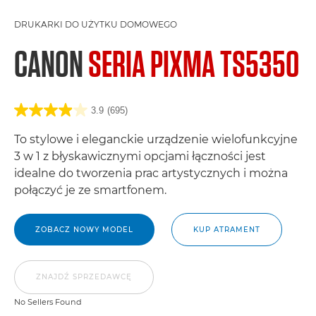
DRUKARKI DO UŻYTKU DOMOWEGO
CANON
SERIA PIXMA TS5350
3.9
(695)
To stylowe i eleganckie urządzenie wielofunkcyjne
3 w 1 z błyskawicznymi opcjami łączności jest
idealne do tworzenia prac artystycznych i można
połączyć je ze smartfonem.
ZOBACZ NOWY MODEL
KUP ATRAMENT
ZNAJDŹ SPRZEDAWCĘ
No Sellers Found