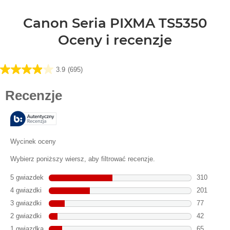
Canon Seria PIXMA TS5350
Oceny i recenzje
3.9
(695)
3.9
na
5
gwiazdek.
695
Recenzji