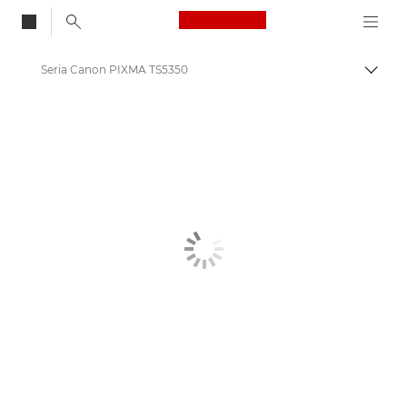
Canon Logo, back to
Seria Canon PIXMA TS5350
Przeł
Canon
Drukarki firmy Canon