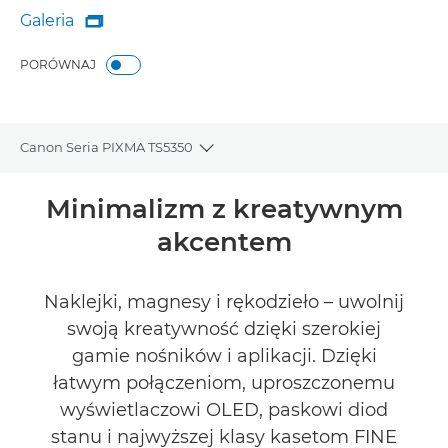
Galeria

Galeria
PORÓWNAJ
Canon Seria PIXMA TS5350
Toggle breadcrumbs
Wprowadzenie
Minimalizm z kreatywnym
akcentem
Dane techniczne
Recenzje
Naklejki, magnesy i rękodzieło – uwolnij
swoją kreatywność dzięki szerokiej
Pomoc techniczna
gamie nośników i aplikacji. Dzięki
łatwym połączeniom, uproszczonemu
KUP ATRAMENT
wyświetlaczowi OLED, paskowi diod
stanu i najwyższej klasy kasetom FINE