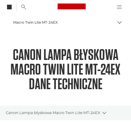
Canon Logo, back to
Macro Twin Lite MT-24EX
Przeł
Canon
CANON LAMPA BŁYSKOWA
MACRO TWIN LITE MT-24EX
DANE TECHNICZNE
Canon Lampa błyskowa Macro Twin Lite MT-24EX
Toggle brea
Wprowadzenie