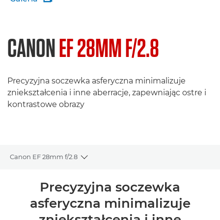
CANON
EF 28MM F/2.8
Precyzyjna soczewka asferyczna minimalizuje
zniekształcenia i inne aberracje, zapewniając ostre i
kontrastowe obrazy
Canon EF 28mm f/2.8
Toggle breadcrumbs
Wprowadzenie
Precyzyjna soczewka
asferyczna minimalizuje
Dane techniczne
zniekształcenia i inne