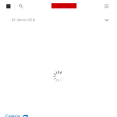
Canon Logo, back to
EF 28mm f/2.8
Przeł
Canon
Galeria
