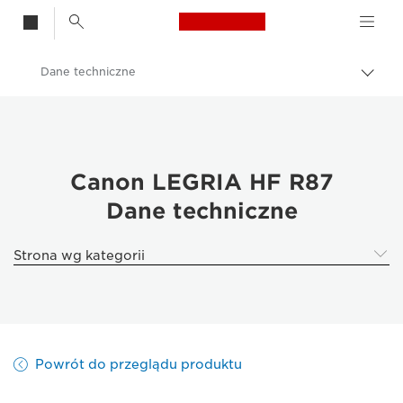
Canon Logo, back t
Dane techniczne
Przeł
ścież
Canon
nawi
Canon LEGRIA HF R87
Canon LEGRIA HF R87
Dane techniczne
Strona wg kategorii
Powrót do przeglądu produktu