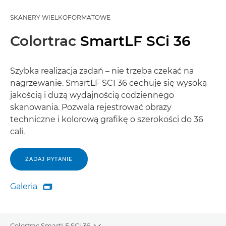
SKANERY WIELKOFORMATOWE
Colortrac
SmartLF SCi 36
Szybka realizacja zadań – nie trzeba czekać na
nagrzewanie. SmartLF SCI 36 cechuje się wysoką
jakością i dużą wydajnością codziennego
skanowania. Pozwala rejestrować obrazy
techniczne i kolorową grafikę o szerokości do 36
cali.
ZADAJ PYTANIE
Galeria

Galeria
Colortrac SmartLF SCi 36