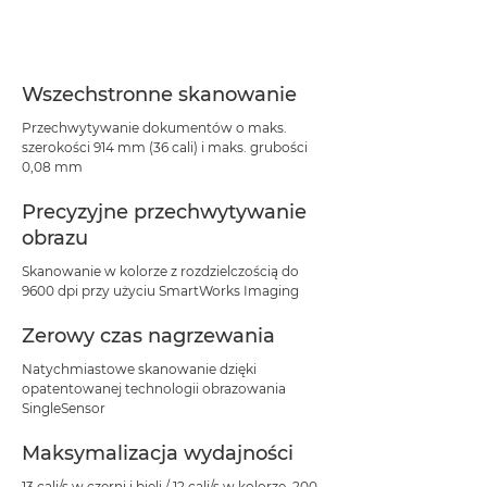
Wszechstronne skanowanie
Przechwytywanie dokumentów o maks.
szerokości 914 mm (36 cali) i maks. grubości
0,08 mm
Precyzyjne przechwytywanie
obrazu
Skanowanie w kolorze z rozdzielczością do
9600 dpi przy użyciu SmartWorks Imaging
Zerowy czas nagrzewania
Natychmiastowe skanowanie dzięki
opatentowanej technologii obrazowania
SingleSensor
Maksymalizacja wydajności
13 cali/s w czerni i bieli / 12 cali/s w kolorze, 200