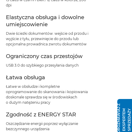
dpi
Elastyczna obsługa i dowolne
umiejscowienie
Dwie ścieżki dokumentów: wejście od przodu i
wyjście z tyłu, przewinięcie do przodu lub
opcjonalna prowadnica zwrotu dokumentów
Ograniczony czas przestojów
USB 3.0 do szybkiego przesyłania danych
Łatwa obsługa
Łatwe w obsłudze i kompletne
oprogramowanie do skanowania i kopiowania
doskonale sprawdza się w środowiskach
o dużym natężeniu pracy
P
O
R
O
Z
M
A
W
I
J
Z
E
K
S
P
E
R
T
E
S
P
R
Z
E
D
A
Ż
A
M
Y
Zgodność z ENERGY STAR
Oszczędzanie energii poprzez wyłączanie
bezczynnego urządzenia